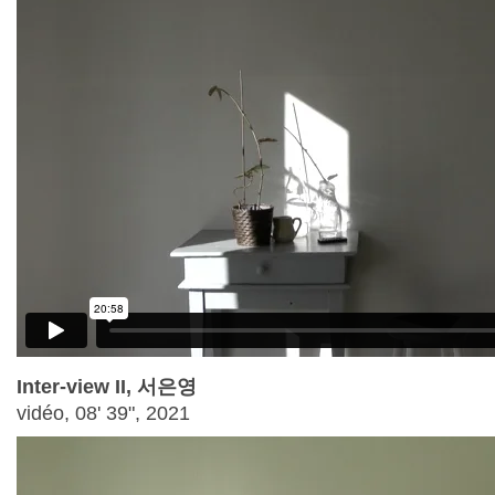
Inter-view II, 서은영
vidéo, 08' 39", 2021