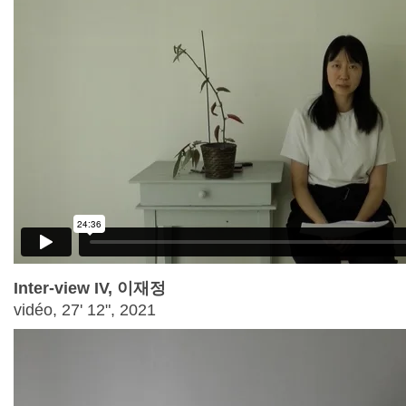
Inter-view IV, 이재정
vidéo, 27' 12", 2021