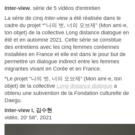
Inter-view
, série de 5 vidéos d'entretien
La série de cinq
Inter-view
a été réalisée dans le
cadre du projet *"나의 벗, 너의 오브제" (Mon ami·e,
ton objet) de la collective Long distance dialogue en
été et en automne 2021. Cette série se constitue
des entretiens avec les cinq femmes coréennes
installées en France et elle est dans le pour but de
permettre un dialogue indirect entre les femmes
migrantes vivant en Corée et en France.
*Le projet "나의 벗, 너의 오브제" (Mon ami·e, ton
objet) de la collective
Long distance dialogue
a
obtenu une subvention de la Fondation culturelle de
Daegu.
Inter-view I, 김수현
vidéo, 20' 58", 2021