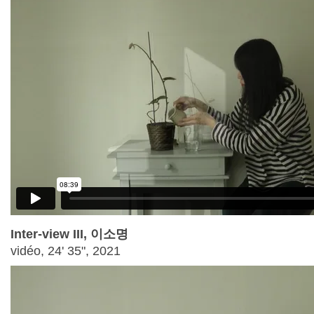
Inter-view III, 이소명
vidéo, 24' 35", 2021